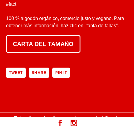
#fact
100 % algodón orgánico, comercio justo y vegano. Para
obtener más información, haz clic en "tabla de tallas".
CARTA DEL TAMAÑO
TWEET
SHARE
PIN IT
Este sitio web utiliza cookies para habilitar la
funcionalidad del carrito de compras.
OK